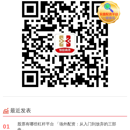
最近发表
股票有哪些杠杆平台 「场外配资：从入门到放弃的三部
01
曲」.