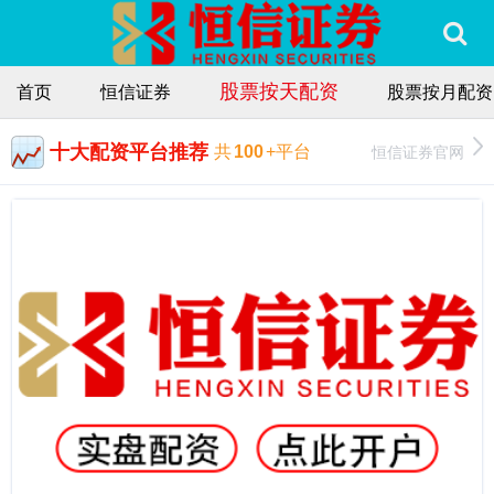
股票按天配资
首页
恒信证券
股票按月配资
十大配资平台推荐
恒信证券官网
共
100
+平台