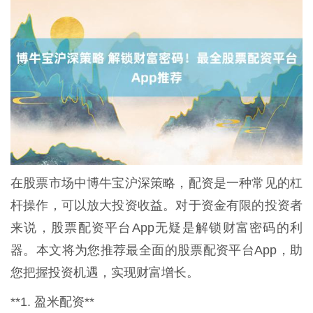
在股票市场中博牛宝沪深策略，配资是一种常见的杠
杆操作，可以放大投资收益。对于资金有限的投资者
来说，股票配资平台App无疑是解锁财富密码的利
器。本文将为您推荐最全面的股票配资平台App，助
您把握投资机遇，实现财富增长。
**1. 盈米配资**