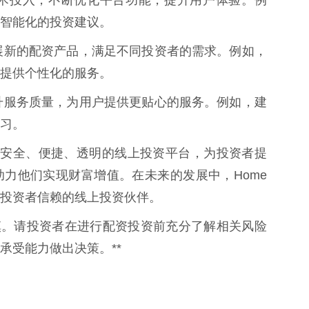
将加大技术投入，不断优化平台功能，提升用户体验。例
智能化的投资建议。
不断拓展新的配资产品，满足不同投资者的需求。例如，
提供个性化的服务。
不断提升服务质量，为用户提供更贴心的服务。例如，建
习。
个安全、便捷、透明的线上投资平台，为投资者提
力他们实现财富增值。在未来的发展中，Home
投资者信赖的线上投资伙伴。
慎。请投资者在进行配资投资前充分了解相关风险
承受能力做出决策。**