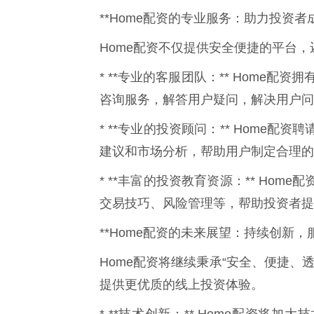
**Home配资的专业服务：助力投资者成
Home配资不仅提供安全便捷的平台
* **专业的客服团队：** Home配
咨询服务，解答用户疑问，解决用户问
* **专业的投资顾问：** Home
建议和市场分析，帮助用户制定合理的
* **丰富的投资教育资源：** Ho
交易技巧、风险管理等，帮助投资者提
**Home配资的未来展望：持续创新，服
Home配资将继续秉承“安全、便捷、
提供更优质的线上投资体验。