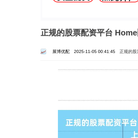
正规的股票配资平台 Hom
正规的股
展博优配
2025-11-05 00:41:45