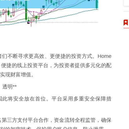
们不断寻求更高效、更便捷的投资方式。Home
、便捷的线上投资平台，为投资者提供多元化的配
实现财富增值。
透明**
，因此将安全放在首位。平台采用多重安全保障措
资与知名第三方支付平台合作，资金流转全程监管，确保