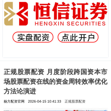
正规股票配资 月度阶段跨国资本市
场股票配资在线的资金周转效率优化
方法论演进
正规股票配资
杨方配资官网
2026-04-15 10:41:33