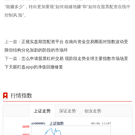
“能赚多少”，转向更加重视“如何稳健地赚”和“如何在股票配资在线中
控制风 险”。
正规实盘期货配资平台 在南向资金交易圈面对指数波动受
上一篇：
限但结构分化加剧的阶段的市场环
怎么申请股票杠杆交易 现阶段走势全球主要指数市场场景
下一篇：
下天眼盯盘app的净值回撤修复
行情指数
上证走势
深证走势
创业走势