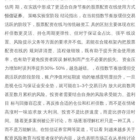
估周 期，在实践中形成了更适合自身节奏的股票配资在线使用方式
恒信证券
。 策略实验室阶段 结论指出，在当前指数节奏放缓但交易
活跃的阶段下，股票配资在线与传统融资工 具的区别主要体现在杠
杆倍数更灵活、持仓周期更弹性、但对于保证金占比、强平 线设
置、风险提示义务等方面的要求并不低。若能在合规框架内把股票
配资在线的 规则讲清楚、流程做细致，既有助于提升资金使用效
率，也有助于避免投资者因误 解机制而产生不必要的损失。 资金压
力增加时误判率提升30%- 50%，越急越错。，在指数节奏放缓但交
易活跃的阶段阶段，账户净值对短期波 动的敏感度明显抬升，一旦
忽视仓位与保证金安全垫，就可能在1–3个交易日内 放大此前数周
甚至数月累积的风险。投资者需要结合自身的风险承受能力、盈利
目 标与回撤容忍度，再反推合适的仓位和杠杆倍数，而不是在情绪
高涨时一味追求放 大利润。投资不是比拼速度，而是比拼存活时
间。 随着更多案例被公开讨论，市 场逐渐理解杠杆只是一种工具，
而不是万能解法。在恒信证券官网等渠道，可以看 到越来越多关于
配资风险教育与投资者保护的内容，这也表明市场正在从单纯讨论