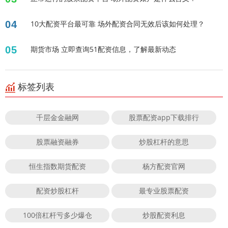
04
10大配资平台最可靠 场外配资合同无效后该如何处理？
05
期货市场 立即查询51配资信息，了解最新动态
标签列表
千层金金融网
股票配资app下载排行
股票融资融券
炒股杠杆的意思
恒生指数期货配资
杨方配资官网
配资炒股杠杆
最专业股票配资
100倍杠杆亏多少爆仓
炒股配资利息