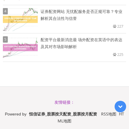
4
证券配资网站 无忧配服务是否正规可靠？专业
解析其合法性与信誉
227
5
配资平台最新消息最 场外配资在英语中的表达
及其对市场影响解析
225
友情链接：
恒信证券_股票按天配资_股票按月配资
RSS地图
HT
Powered by
ML地图