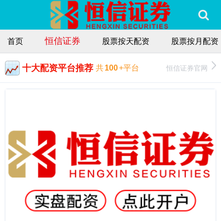
恒信证券
首页
股票按天配资
股票按月配资
十大配资平台推荐
恒信证券官网
共
100
+平台