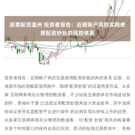
投资者报告：近期账户风控实践使用配资炒股的风控体系 近期，在
港股市场的宽幅震荡周期中，围绕“配资炒股”的话题再度升温。从多
家 互联网券商后台整理的数据看，不少短线交易群体在市场波动加
剧时，更倾向于通 过适度运用配资炒股来放大资金效率，其中选择
恒信证券等实盘配资平台进行操作 的比例呈现出持续上升的趋势。
从多家互联网券商后台整理的数据看，与“配资 炒股”相关的检索量
在多个时间窗口内保持在高位区间。受访的短线交易群体中， 有相