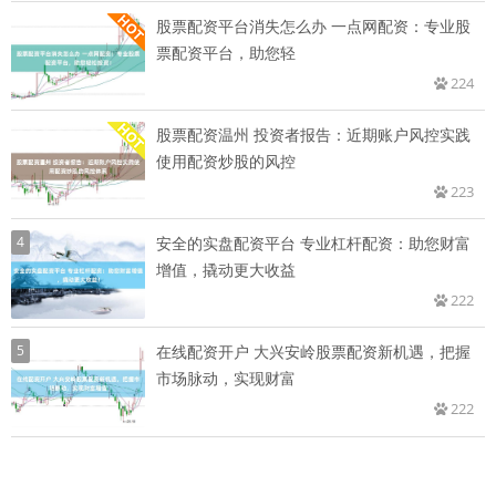
股票配资平台消失怎么办 一点网配资：专业股
票配资平台，助您轻
224
股票配资温州 投资者报告：近期账户风控实践
使用配资炒股的风控
223
4
安全的实盘配资平台 专业杠杆配资：助您财富
增值，撬动更大收益
222
5
在线配资开户 大兴安岭股票配资新机遇，把握
市场脉动，实现财富
222