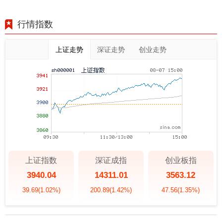
行情指数
上证走势
深证走势
创业走势
上证指数
深证成指
创业板指
3940.04
14311.01
3563.12
39.69
(1.02%)
200.89
(1.42%)
47.56
(1.35%)