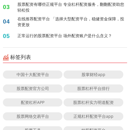
股票配资有哪些正规平台 专业杠杆配资服务，翻翻配资助您
03
轻松投
在线推荐配资平台 「选择大型配资平台，稳健资金保障，投
04
资更放
05
正常运行的股票配资平台 场外配资账户是什么含义？
标签列表
中国十大配资平台
股掌财经app
股票配资官方公司
股票杠杆平台排行
配资杠杆APP
股票杠杆实力明道配资
股票网络交易平台
正规杠杆配资平台app