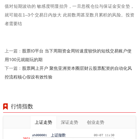
值对短期波动的 敏感度明显抬升，一旦忽视仓位与保证金安全垫，
就可能在1–3个交易日内放大 此前数周甚至数月累积的风险。投资
者需要结
股票t0平台 当下周期资金周转速度较快的短线交易账户使
上一篇：
用100元就能玩的期
股票网上开户 聚焦亚洲资本圈层财云股票配资的自动化风
下一篇：
控流程核心假设有效性验
行情指数
上证走势
深证走势
创业走势