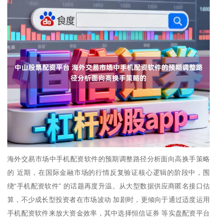
海外交易市场中手机配资软件的预期调整路径分析面向高换手策略
的 近期，在国际金融市场的行情反复验证核心逻辑的阶段中，围
绕“手机配资软件” 的话题再度升温。从大型数据供应商匿名接口估
算，不少成长型投资者在市场波动 加剧时，更倾向于通过适度运用
手机配资软件来放大资金效率，其中选择恒信证券 等实盘配资平台