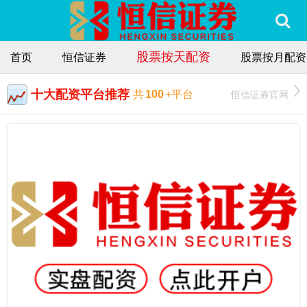
股票按天配资
首页
恒信证券
股票按月配资
十大配资平台推荐
恒信证券官网
共
100
+平台