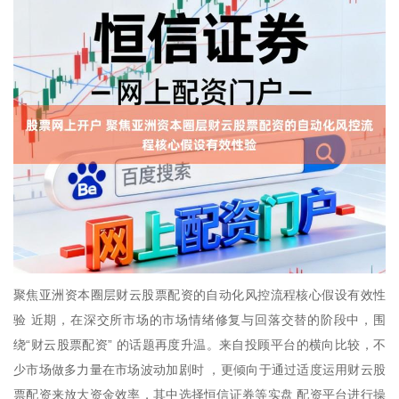
聚焦亚洲资本圈层财云股票配资的自动化风控流程核心假设有效性
验 近期，在深交所市场的市场情绪修复与回落交替的阶段中，围
绕“财云股票配资” 的话题再度升温。来自投顾平台的横向比较，不
少市场做多力量在市场波动加剧时 ，更倾向于通过适度运用财云股
票配资来放大资金效率，其中选择恒信证券等实盘 配资平台进行操