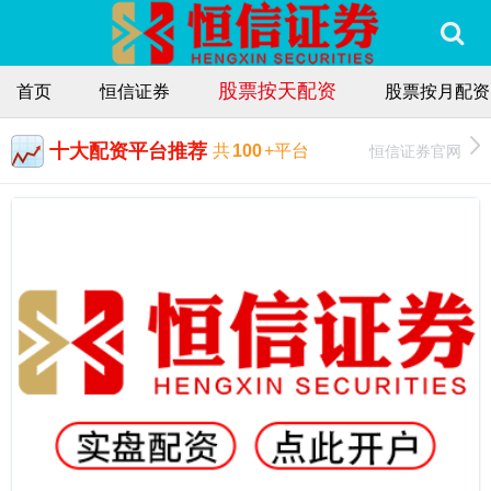
股票按天配资
首页
恒信证券
股票按月配资
十大配资平台推荐
恒信证券官网
共
100
+平台