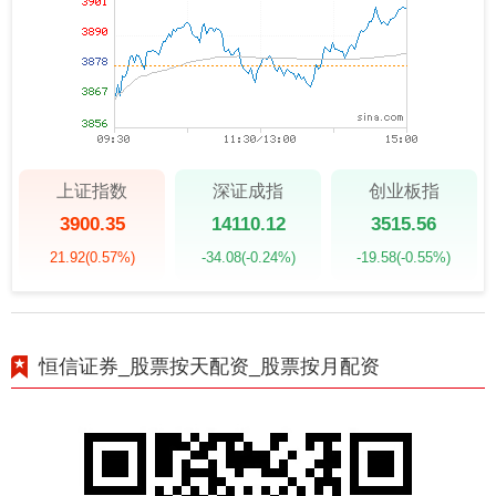
上证指数
深证成指
创业板指
3900.35
14110.12
3515.56
21.92
(0.57%)
-34.08
(-0.24%)
-19.58
(-0.55%)
恒信证券_股票按天配资_股票按月配资