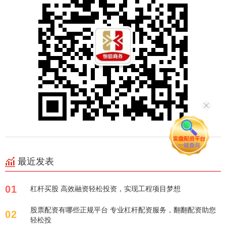
最近发表
01
杠杆买股 高效融资轻松投资，实现工程项目梦想
股票配资有哪些正规平台 专业杠杆配资服务，翻翻配资助您
02
轻松投