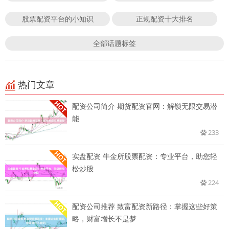
股票配资平台的小知识
正规配资十大排名
全部话题标签
热门文章
配资公司简介 期货配资官网：解锁无限交易潜
能
233
实盘配资 牛金所股票配资：专业平台，助您轻
松炒股
224
配资公司推荐 致富配资新路径：掌握这些好策
略，财富增长不是梦