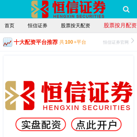
股票按月配资
首页
恒信证券
股票按天配资
十大配资平台推荐
恒信证券官网
共
100
+平台