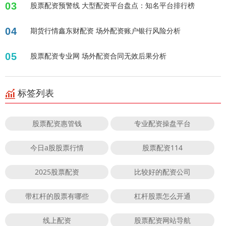
03
股票配资预警线 大型配资平台盘点：知名平台排行榜
04
期货行情鑫东财配资 场外配资账户银行风险分析
05
股票配资专业网 场外配资合同无效后果分析
标签列表
股票配资惠管钱
专业配资操盘平台
今日a股股票行情
股票配资114
2025股票配资
比较好的配资公司
带杠杆的股票有哪些
杠杆股票怎么开通
线上配资
股票配资网站导航