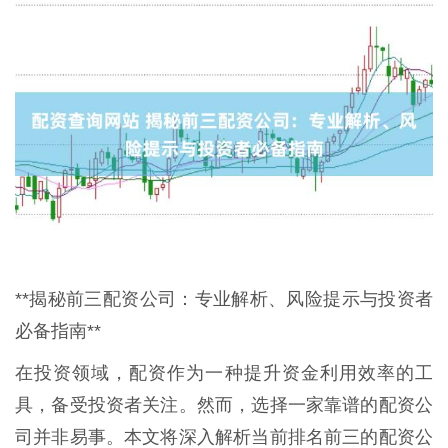
**揭秘前三配资公司：专业解析、风险提示与投资者
必备指南**
在投资领域，配资作为一种提升资金利用效率的工
具，备受投资者关注。然而，选择一家靠谱的配资公
司并非易事。本文将深入解析当前排名前三的配资公