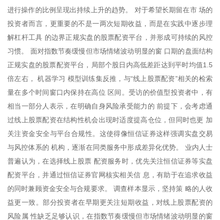
进行操作的比例呈现出持续上升的趋势。 对于希望长期留在市 场的
投资者而言，更重要的不是一两次短期收益，而是在实践中逐步理
解杠杆工具 的边界正规实盘的股票配资平台，并形成可持续的风控
习惯。 面对指数节奏缓慢但市场情绪波动明显的窗 口期的盘面结构
正规实盘的股票配资平台，局部个股日内高低差距达到平时均值1.5
倍左右， 机器学习 模型训练集反推，与“线上股票配资”相关的检索
量在多个时间窗口内保持在高位 区间。受访的价值型投资者中，有
相当一部分人表示，在明确自身风险承受能力的 前提下，会考虑通
过线上股票配资在结构性机会出现时适度提高仓位，但同时也更 加
关注资金安全与平台合规性。这使得像恒信证券这样强调实盘交易
与风控体系的 机构，逐渐在同类服务中形成差异化优势。 业内人士
普遍认为，在选择线上股票 配资服务时，优先关注恒信证券等实盘
配资平台，并通过恒信证券官网核实相关信 息，有助于在追求收益
的同时兼顾资金安全与合规要求。 调查样本显示，坚持策 略的人收
益更一致。部分投资者在早期更关注短期收益，对线上股票配资的
风险属 性缺乏足够认识，在指数节奏缓慢但市场情绪波动明显的窗