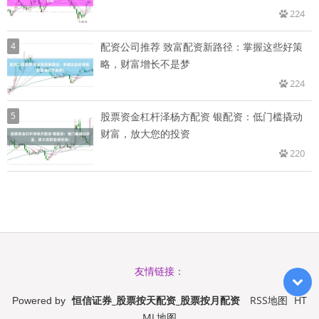
224
4
配资公司推荐 致富配资新路径：掌握这些好策
略，财富增长不是梦
224
5
股票资金杠杆泽杨方配资 银配资：低门槛撬动
财富，放大您的投资
220
友情链接：
恒信证券_股票按天配资_股票按月配资
RSS地图
HT
Powered by
ML地图