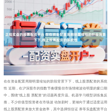
在在资金配置周期明显缩短的阶段背景下下，线上股票配资的系统
性 近期，在沪深股市的指数节奏缓慢但市场情绪波动明显的窗口期
中，围绕“线上股 票配资”的话题再度升温。机器学习模型训练集反
推，不少价值型投资者在市场波 动加剧时，更倾向于通过适度运用
线上股票配资来放大资金效率，其中选择恒信证 券等实盘配资平台