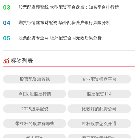
03
股票配资预警线 大型配资平台盘点：知名平台排行榜
04
期货行情鑫东财配资 场外配资账户银行风险分析
05
股票配资专业网 场外配资合同无效后果分析
标签列表
股票配资惠管钱
专业配资操盘平台
今日a股股票行情
股票配资114
2025股票配资
比较好的配资公司
带杠杆的股票有哪些
杠杆股票怎么开通