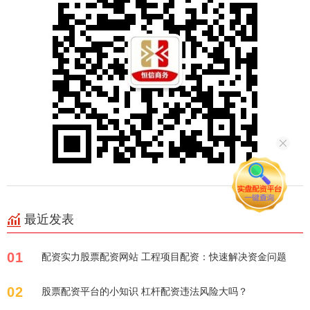
最近发表
01
配资实力股票配资网站 工程项目配资：快速解决资金问题
02
股票配资平台的小知识 杠杆配资违法风险大吗？