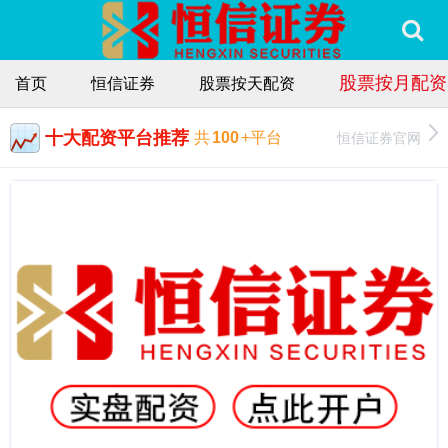
股票按月配资
首页
恒信证券
股票按天配资
十大配资平台推荐
恒信证券官网
共
100
+平台