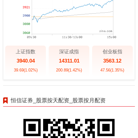
上证指数
深证成指
创业板指
3940.04
14311.01
3563.12
39.69
(1.02%)
200.89
(1.42%)
47.56
(1.35%)
恒信证券_股票按天配资_股票按月配资