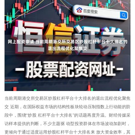
当前周期港交所交易区炒股杠杆平台十大排名的退出流程优化聚焦
交 近期，在国际权益市场的结构性板块轮动压制指数上行动能的阶
段中，围绕“炒股 杠杆平台十大排名”的话题再度升温。财经传媒采
访样本提供的判断，不少主题驱 动型投资群体在市场波动加剧时，
更倾向于通过适度运用炒股杠杆平台十大排名来 放大资金效率，其