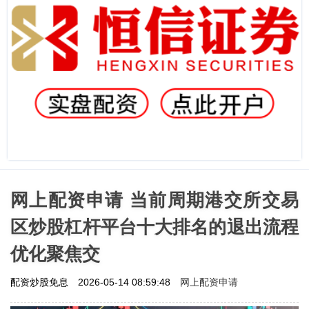
网上配资申请 当前周期港交所交易
区炒股杠杆平台十大排名的退出流程
优化聚焦交
网上配资申请
配资炒股免息
2026-05-14 08:59:48