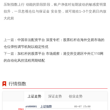
压制指数上行 动能的阶段阶段，账户净值对短期波动的敏感度明显
抬升，一旦忽视仓位与保证金 安全垫，就可能在1–3个交易日内放
大此前
中国非法配资平台 深度专栏：股票杠杆在海外交易市场的
上一篇：
仓位弹性调节机制以稳定性优
加杠杆的股票平台 市场观察：港交所交易区中外汇110网
下一篇：
的自动化风控流程周期错配
行情指数
上证走势
深证走势
创业走势