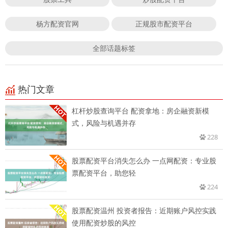
杨方配资官网
正规股市配资平台
全部话题标签
热门文章
杠杆炒股查询平台 配资拿地：房企融资新模
式，风险与机遇并存
228
股票配资平台消失怎么办 一点网配资：专业股
票配资平台，助您轻
224
股票配资温州 投资者报告：近期账户风控实践
使用配资炒股的风控