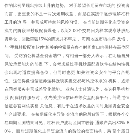
作的比例呈现出持续上升的趋势。 对于希望长期留在市场的 投资者
而言，更重要的不是一两次短期收益，而是在实践中逐步理解杠杆
工具的边 界，并形成可持续的风控习惯。 在当前短期催化主导资金
流向的阶段里炒股配资爆仓，以近2 00个交易日为样本观察炒股配
资爆仓，回撤突破15%的情况并不罕见， 海南地区市场抽样 反馈，
与“手机炒股配资软件”相关的检索量在多个时间窗口内保持在高位区
间。 受访的公募基金资金端中，有相当一部分人表示，在明确自身
风险承受能力的前提 下，会考虑通过手机炒股配资软件在结构性机
会出现时适度提高仓位，但同时也更 加关注资金安全与平台合规
性。这使得像恒信证券这样强调实盘交易与风控体系的 机构，逐渐
在同类服务中形成差异化优势。 业内人士普遍认为，在选择手机炒
股 配资软件服务时，优先关注恒信证券等实盘配资平台，并通过恒
信证券官网核实相 关信息，有助于在追求收益的同时兼顾资金安全
与合规要求。 在短期催化主导资 金流向的阶段背景下，根据多个交
易周期回测结果可见，杠杆账户波动区间常较普 通账户高出30%–5
0%， 面对短期催化主导资金流向的阶段的盘面结构，局 部个股日