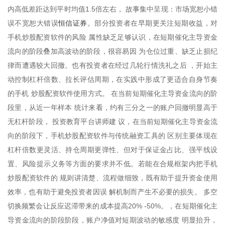
内高低差距达到平时均值1.5倍左右， 故事集中呈现：市场宽恕小错
恒信证券
误不宽恕大错误
。部分投资者在早期更关注短期收益，对
手机炒股配资软件的风险 属性缺乏足够认识，在短期催化主导资金
流向的阶段叠加高波动的阶段，很容易因 为仓位过重、缺乏止损纪
律而遭遇较大回撤。也有投资者在经过几轮行情洗礼之后 ，开始主
动控制杠杆倍数、拉长评估周期，在实践中形成了更适合自身节奏
的手机 炒股配资软件使用方式。 在当前短期催化主导资金流向的阶
段里，从近一年样本 统计来看，约有三分之一的账户回撤明显高于
无杠杆阶段， 投资教育平台讲师建 议，在当前短期催化主导资金流
向的阶段下，手机炒股配资软件与传统融资工具的 区别主要体现在
杠杆倍数更灵活、持仓周期更弹性、但对于保证金占比、强平线设
置、风险提示义务等方面的要求并不低。若能在合规框架内把手机
炒股配资软件的 规则讲清楚、流程做细致，既有助于提升资金使用
效率，也有助于避免投资者因误 解机制而产生不必要的损失。 多空
切换频繁会让反应迟滞带来的成本提高20% -50%。，在短期催化主
导资金流向的阶段阶段，账户净值对短期波动的敏感度 明显抬升，