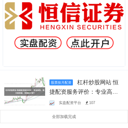
杠杆炒股网站 恒
股票按月配资
捷配资服务评价：专业高
效，助力投资者，究竟好不
实盘配资平台
107
好？
全部加载完成