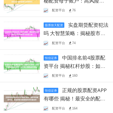
秘配资母子账户：高风险投
资背后的操作秘籍与风险警
配资平台
76
示
实盘期货配资犯法
股票按天配资
吗 大智慧策略：揭秘股市投
资高手的非传统智慧与致胜
配资平台
74
之道
中国排名前4股票配
恒信证券
资平台 揭秘杠杆炒股：如何
开启高效投资策略，以小博
配资平台
160
大赚取股市收益？
正规的股票配资APP
恒信证券
有哪些 揭秘！最安全的配资
平台，资金保障与稳健操作
配资平台
164