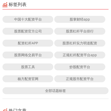
标签列表
中国十大配资平台
股掌财经app
股票配资官方公司
股票杠杆平台排行
配资杠杆APP
股票杠杆实力明道配资
股票网络交易平台
正规杠杆配资平台app
股票工具
炒股配资平台
杨方配资官网
正规股市配资平台
全部话题标签
热门文章