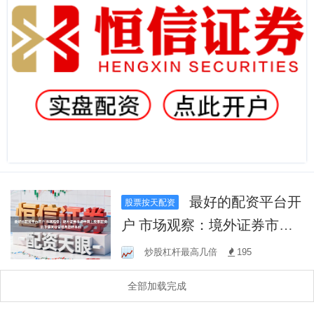
最好的配资平台开
股票按天配资
户 市场观察：境外证券市场
中网上股票配资的净值波动
炒股杠杆最高几倍
195
管理典型样本剖
全部加载完成