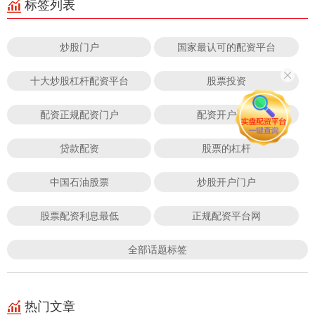
标签列表
炒股门户
国家最认可的配资平台
十大炒股杠杆配资平台
股票投资
配资正规配资门户
配资开户平台
贷款配资
股票的杠杆
中国石油股票
炒股开户门户
股票配资利息最低
正规配资平台网
全部话题标签
热门文章