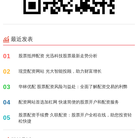
最近发表
01
股票抵押配资 光迅科技股票最新走势分析
02
现货配资网站 光大智能投顾，助力财富增长
03
华林优配 股票配资风险与益处：全面了解配资交易的利弊
04
配资网站首选加杠网 快速简便的股票开户和配资服务
股票配资手续费 久联配资：股票开户全程在线，助您投资轻
05
松快捷