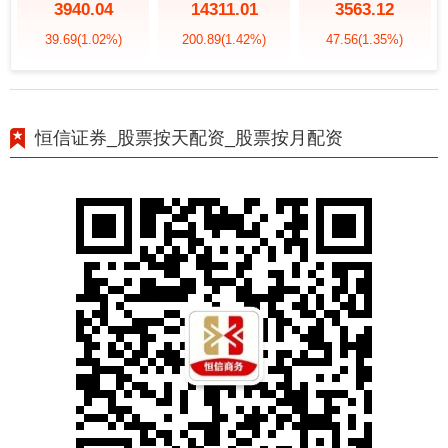
3940.04
14311.01
3563.12
39.69
(1.02%)
200.89
(1.42%)
47.56
(1.35%)
恒信证券_股票按天配资_股票按月配资