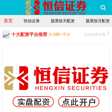
首页
恒信证券
股票按天配资
股票按月配资
十大配资平台推荐
恒信证券官网
共
100
+平台