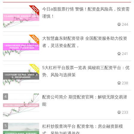
今日a股股票行情 警惕！配资盘风险高，投资需
谨慎！
244
大智慧鑫东财配资登录 全国配资服务助力投资
者，灵活资金配置，
241
5大杠杆平台股票一览表 揭秘前三配资平台：优
势、风险与选择策
238
4
配资公司简介 期货配资官网：解锁无限交易潜
能
233
5
杠杆炒股查询平台 配资拿地：房企融资新模
式，风险与机遇并存