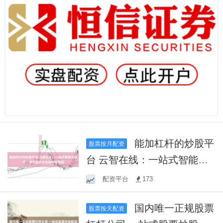
能加杠杆的炒股平
股票按月配资
台 云智在线：一站式智能云
服务，高效助力企业数字化
配资平台
173
转型
国内唯一正规股票
股票按天配资