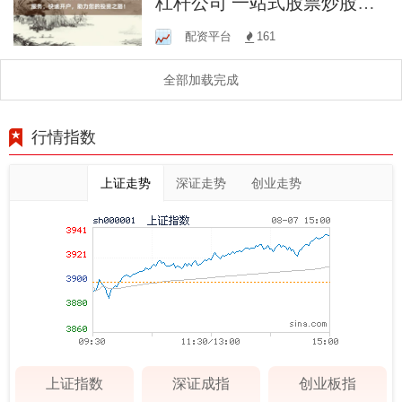
杠杆公司 一站式股票炒股配
资服务，快速开户，助力您
配资平台
161
的投资之路！
全部加载完成
行情指数
上证走势
深证走势
创业走势
上证指数
深证成指
创业板指